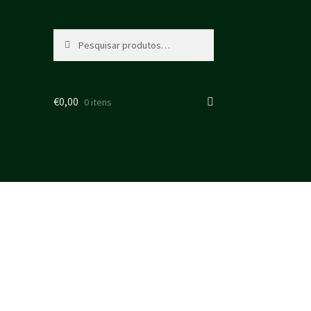
Pesquisar
Pesquisa
por:
€
0,00
0 itens