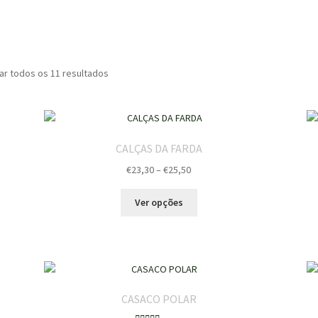
ar todos os 11 resultados
CALÇAS DA FARDA
Price
€
23,30
–
€
25,50
range:
This
€23,30
Ver opções
product
through
has
€25,50
multiple
variants.
The
options
CASACO POLAR
may