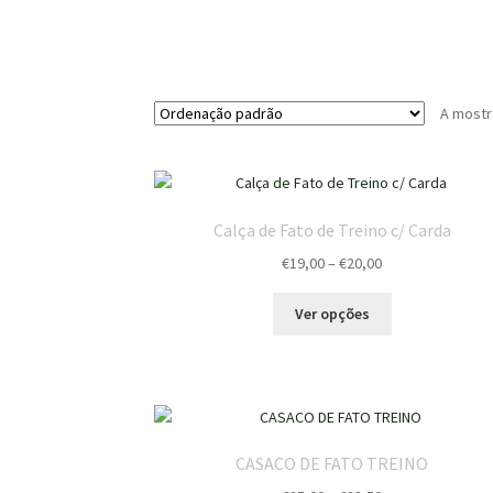
A mostr
Calça de Fato de Treino c/ Carda
Price
€
19,00
–
€
20,00
range:
This
€19,00
Ver opções
product
through
has
€20,00
multiple
variants.
The
options
CASACO DE FATO TREINO
may