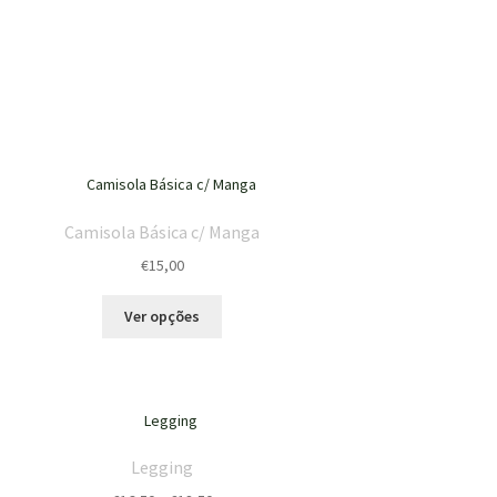
Camisola Básica c/ Manga
€
15,00
This
Ver opções
product
has
multiple
variants.
The
options
Legging
may