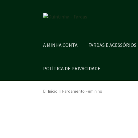
Ir
Saltar
para
para
a
o
navegação
conteúdo
A MINHA CONTA
FARDAS E ACESSÓRIOS
POLÍTICA DE PRIVACIDADE
Início
Fardamento Feminino